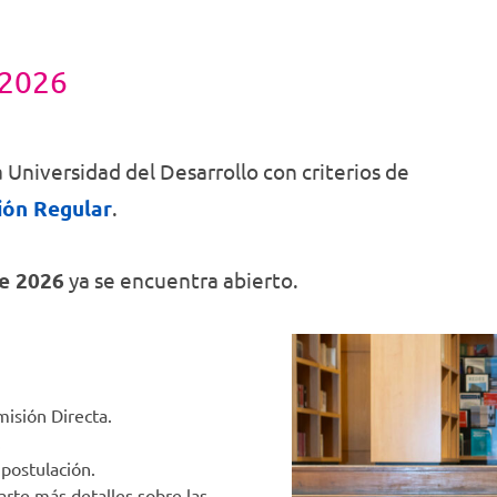
Discriminación
Delitos
que
de
permiten
Género
Oral
enfrentar
History
2026
los nuevos
desafíos
laborales y
personales
a lo largo
 Universidad del Desarrollo con criterios de
de todas las
ión Regular
.
etapas de la
vida
e 2026
ya se encuentra abierto.
misión Directa.
.
 postulación.
arte más detalles sobre las