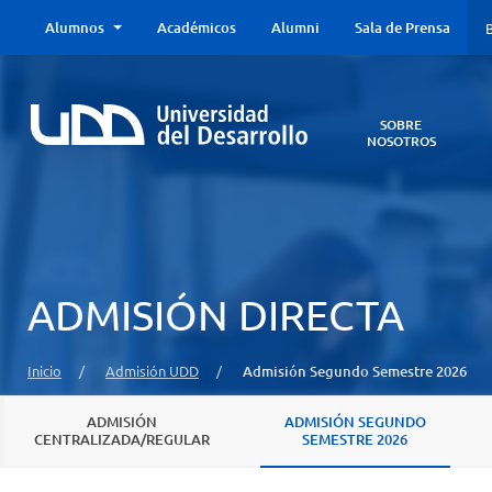
Alumnos
Académicos
Alumni
Sala de Prensa
B
SOBRE
NOSOTROS
Sobre
Nosotros
Todo lo que
necesitas saber
acerca de la
ADMISIÓN DIRECTA
UDD:
Iniciativas
estratégicas,
Inicio
/
Admisión UDD
/
Admisión Segundo Semestre 2026
autoridades,
infraestructura,
entre otros.
ADMISIÓN
ADMISIÓN SEGUNDO
CENTRALIZADA/REGULAR
SEMESTRE 2026