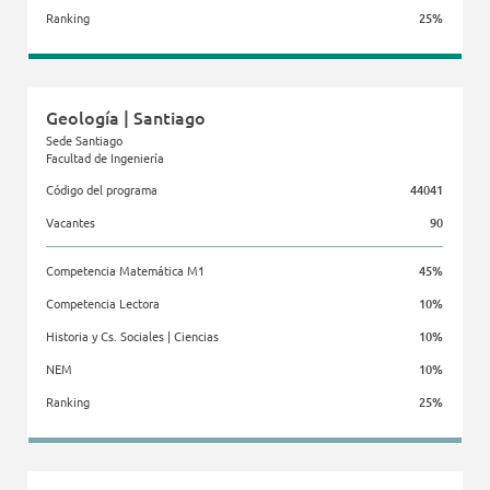
Ranking
25%
Facultad de Medicina Clínica Alemana - Universidad del Desarrollo
Geología | Santiago
Sede Santiago
Facultad de Ingeniería
Código del programa
44041
Vacantes
90
Competencia Matemática M1
45%
Competencia Lectora
10%
Historia y Cs. Sociales | Ciencias
10%
NEM
10%
Ranking
25%
Facultad de Ingeniería