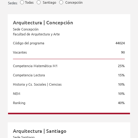
BECAS
Todas
Santiago
Concepción
Sedes:
PONDERACIONES Y VACANTES
Arquitectura | Concepción
PROGRAMA DE LIDERAZGO
Sede Concepción
Facultad de Arquitectura y Arte
ARANCELES
Código del programa
44024
PROYECTO EDUCATIVO UDD FUTURO
Vacantes
90
Competencia Matemática M1
25%
Competencia Lectora
15%
Historia y Cs. Sociales | Ciencias
10%
NEM
10%
Ranking
40%
Facultad de Arquitectura y Arte
Arquitectura | Santiago
Sede Santiago