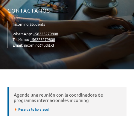
CONTÁCTANOS
Incoming Students
WhatsApp:
+56223279808
Teléfono:
+56223279808
Email:
incoming@udd.cl
Agenda una reunión con la coordinadora de
programas internacionales incoming
Reserva tu hora aquí