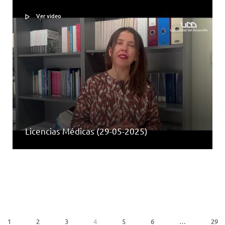
Ver video
Licencias Médicas (29-05-2025)
1
2
3
4
5
6
…
29