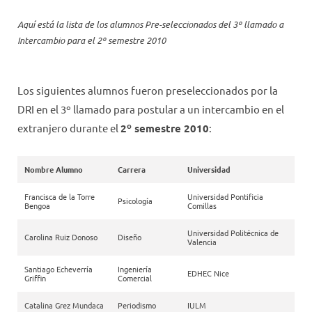
Aquí está la lista de los alumnos Pre-seleccionados del 3º llamado a
Intercambio para el 2º semestre 2010
Los siguientes alumnos fueron preseleccionados por la
DRI en el 3º llamado para postular a un intercambio en el
extranjero durante el
2º semestre 2010
:
Nombre Alumno
Carrera
Universidad
Francisca de la Torre
Universidad Pontificia
Psicología
Bengoa
Comillas
Universidad Politécnica de
Carolina Ruiz Donoso
Diseño
Valencia
Santiago Echeverría
Ingeniería
EDHEC Nice
Griffin
Comercial
Catalina Grez Mundaca
Periodismo
IULM