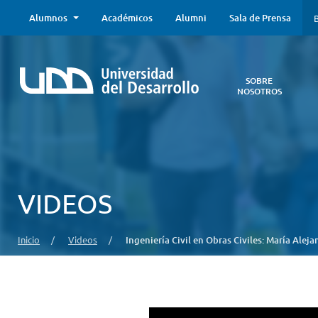
Alumnos
Académicos
Alumni
Sala de Prensa
B
SOBRE
NOSOTROS
Sobre
Nosotros
Todo lo que
necesitas saber
acerca de la
VIDEOS
UDD:
Iniciativas
estratégicas,
Inicio
/
Videos
/
Ingeniería Civil en Obras Civiles: María Alej
autoridades,
infraestructura,
entre otros.