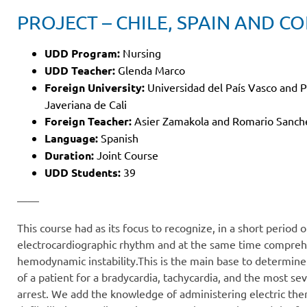
PROJECT – CHILE, SPAIN AND C
UDD Program:
Nursing
UDD Teacher:
Glenda Marco
Foreign University:
Universidad del País Vasco and P
Javeriana de Cali
Foreign Teacher:
Asier Zamakola and Romario Sanch
Language:
Spanish
Duration:
Joint Course
UDD Students:
39
——
This course had as its focus to recognize, in a short period o
electrocardiographic rhythm and at the same time compre
hemodynamic instability.This is the main base to determin
of a patient for a bradycardia, tachycardia, and the most se
arrest. We add the knowledge of administering electric ther