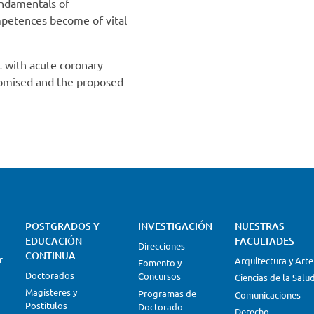
undamentals of
ompetences become of vital
nt with acute coronary
romised and the proposed
POSTGRADOS Y
INVESTIGACIÓN
NUESTRAS
EDUCACIÓN
FACULTADES
Direcciones
CONTINUA
r
Arquitectura y Arte
Fomento y
Doctorados
Concursos
Ciencias de la Salu
Magísteres y
Programas de
Comunicaciones
Postítulos
Doctorado
Derecho