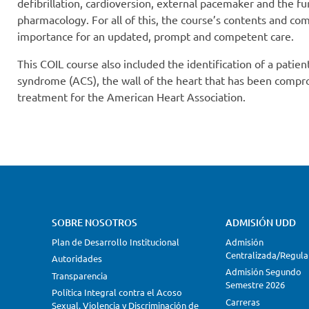
defibrillation, cardioversion, external pacemaker and the f
pharmacology. For all of this, the course’s contents and c
importance for an updated, prompt and competent care.
This COIL course also included the identification of a patie
syndrome (ACS), the wall of the heart that has been comp
treatment for the American Heart Association.
SOBRE NOSOTROS
ADMISIÓN UDD
Plan de Desarrollo Institucional
Admisión
Centralizada/Regula
Autoridades
Admisión Segundo
Transparencia
Semestre 2026
Política Integral contra el Acoso
Carreras
Sexual, Violencia y Discriminación de