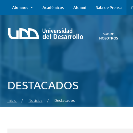
Alumnos
Académicos
Alumni
Sala de Prensa
B
SOBRE
NOSOTROS
Sobre
Nosotros
Todo lo que
necesitas saber
acerca de la
DESTACADOS
UDD:
Iniciativas
estratégicas,
Inicio
/
Noticias
/
Destacados
autoridades,
infraestructura,
entre otros.