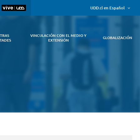
UDD.cl en Español
TRAS
VINCULACIÓN CON EL MEDIO Y
GLOBALIZACIÓN
TADES
EXTENSIÓN
stras
Vinculación
Globalización
ciones
Programas
Arquitectura
Educación
Alianzas
Red
ultades
con el
de
y
Estratégicas
de
Buscamos
Medio y
nto
Doctorado
Arte
Gobierno
Colocación
promover la
Extensión
Aprendizaje
ursos
Ciencias
Ingeniería
Experiencial
Responsabilidad
internacionaliza
de
Pública
en todo su
la
Medicina
Extensión
quehacer,
Salud
Clínica
Visión
fortaleciendo el
Alemana
Proyectos
Global
Comunicaciones
Universidad
Interdisciplinarios
sello global c
del
un elemento
Derecho
Desarrollo
distintivo de la
universidad
Diseño
Psicología
Economía
y