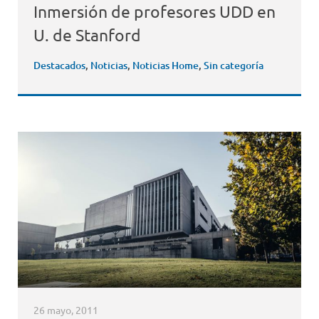
Inmersión de profesores UDD en
U. de Stanford
Destacados
,
Noticias
,
Noticias Home
,
Sin categoría
26 mayo, 2011