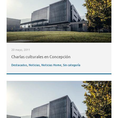
20 mayo, 2011
Charlas culturales en Concepción
Destacados
,
Noticias
,
Noticias Home
,
Sin categoría