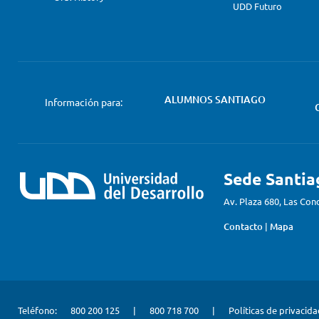
UDD Futuro
ALUMNOS SANTIAGO
Información para:
Sede Santia
Av. Plaza 680, Las Con
Contacto
|
Mapa
Teléfono:
800 200 125
|
800 718 700
|
Políticas de privacid