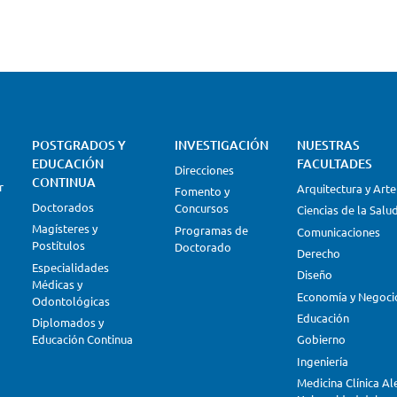
Discriminación
Delitos
que
formación
de
permiten
disciplinar,
Género
Oral
enfrentar
History
innovadora
los nuevos
y adecuada
desafíos
a las
laborales y
nuevas
personales
exigencias
a lo largo
de la
POSTGRADOS Y
INVESTIGACIÓN
NUESTRAS
de todas las
sociedad y
EDUCACIÓN
FACULTADES
etapas de la
el mundo
Direcciones
CONTINUA
vida
r
laboral.
Arquitectura y Arte
Fomento y
Conoce
Doctorados
Concursos
Ciencias de la Salu
nuestras
Magísteres y
Programas de
Comunicaciones
carreras.
Postítulos
Doctorado
Derecho
Especialidades
Diseño
Médicas y
Economía y Negoci
Odontológicas
Educación
Diplomados y
Educación Continua
Gobierno
Ingeniería
Medicina Clínica A