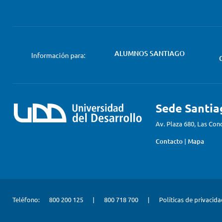
ALUMNOS SANTIAGO
Información para:
Sede Santia
Av. Plaza 680, Las Con
Contacto
|
Mapa
Teléfono:
800 200 125
|
800 718 700
|
Políticas de privacid