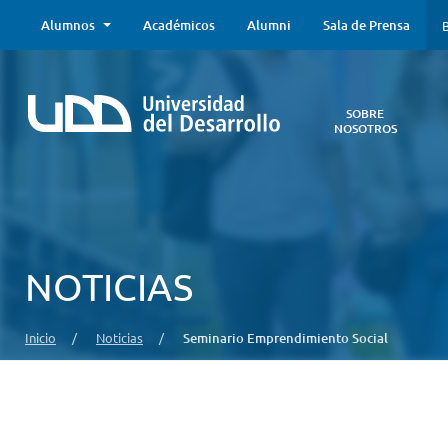
Alumnos
Académicos
Alumni
Sala de Prensa
B
SOBRE
NOSOTROS
Sobre
Nosotros
Todo lo que
necesitas saber
acerca de la
NOTICIAS
UDD:
Iniciativas
estratégicas,
Inicio
/
Noticias
/
Seminario Emprendimiento Social
autoridades,
infraestructura,
entre otros.