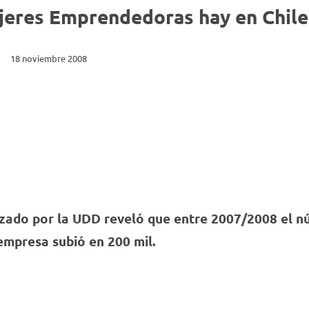
Discriminación
Delitos
que
formación
jeres Emprendedoras hay en Chile
de
permiten
disciplinar,
Género
Oral
enfrentar
History
innovadora
los nuevos
y adecuada
18 noviembre 2008
desafíos
a las
laborales y
nuevas
personales
exigencias
a lo largo
de la
de todas las
sociedad y
etapas de la
el mundo
vida
laboral.
Conoce
nuestras
carreras.
izado por la UDD reveló que entre 2007/2008 el 
empresa subió en 200 mil.