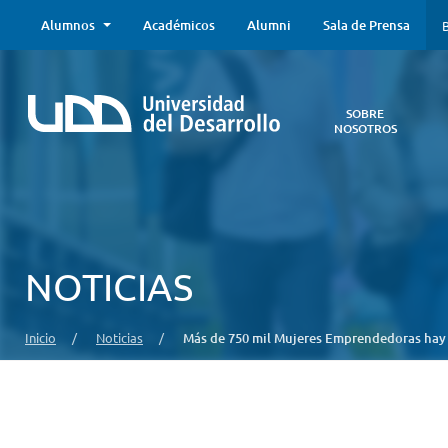
Alumnos
Académicos
Alumni
Sala de Prensa
B
SOBRE
NOSOTROS
Sobre
Nosotros
Todo lo que
necesitas saber
acerca de la
NOTICIAS
UDD:
Iniciativas
estratégicas,
Inicio
/
Noticias
/
Más de 750 mil Mujeres Emprendedoras hay 
autoridades,
infraestructura,
entre otros.