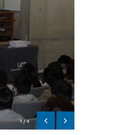
1
/
4
Previous
Next