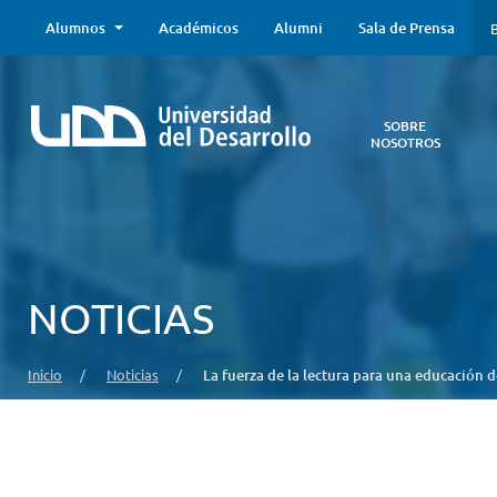
Alumnos
Académicos
Alumni
Sala de Prensa
B
SOBRE
NOSOTROS
Sobre
Nosotros
Todo lo que
necesitas saber
acerca de la
NOTICIAS
UDD:
Iniciativas
estratégicas,
Inicio
/
Noticias
/
La fuerza de la lectura para una educación d
autoridades,
infraestructura,
entre otros.