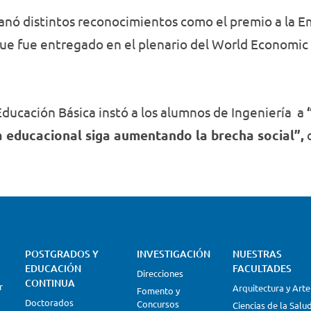
anó distintos reconocimientos como el premio a la E
ue fue entregado en el plenario del World Economic
Educación Básica instó a los alumnos de Ingeniería a
a educacional siga aumentando la brecha social”,
c
POSTGRADOS Y
INVESTIGACIÓN
NUESTRAS
EDUCACIÓN
FACULTADES
Direcciones
CONTINUA
r
Arquitectura y Arte
Fomento y
Doctorados
Concursos
Ciencias de la Salu