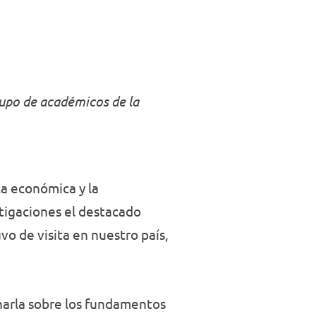
Negocios
upo de académicos de la
ca económica y la
stigaciones el destacado
uvo de visita en nuestro país,
harla sobre los fundamentos