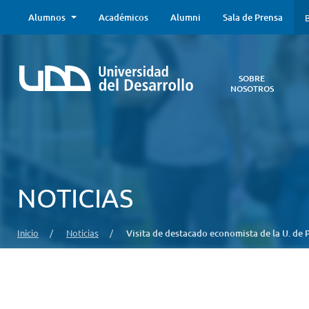
Alumnos
Académicos
Alumni
Sala de Prensa
B
SOBRE
NOSOTROS
Sobre
Nosotros
Todo lo que
necesitas saber
acerca de la
NOTICIAS
UDD:
Iniciativas
estratégicas,
Inicio
/
Noticias
/
Visita de destacado economista de la U. de 
autoridades,
infraestructura,
entre otros.