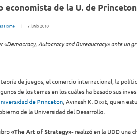
Discriminación
Delitos
que
formación
o economista de la U. de Princeton
de
permiten
disciplinar,
Género
Oral
enfrentar
History
innovadora
los nuevos
y adecuada
ias Home
|
7 junio 2010
desafíos
a las
laborales y
nuevas
personales
exigencias
per «Democracy, Autocracy and Bureaucracy» ante un gr
a lo largo
de la
de todas las
sociedad y
etapas de la
el mundo
vida
laboral.
Conoce
nuestras
teoría de juegos, el comercio internacional, la políti
carreras.
algunos de los temas en los cuáles ha basado sus inve
niversidad de Princeton
, Avinash K. Dixit, quien est
obierno de la Universidad del Desarrollo.
libro
«The Art of Strategy»-
realizó en la UDD una c