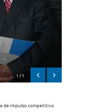
1
/
5
Previous
Next
da de impulso competitivo