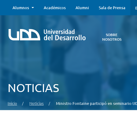
Alumnos
Académicos
Alumni
Sala de Prensa
B
SOBRE
NOSOTROS
Sobre
Nosotros
Todo lo que
necesitas saber
acerca de la
NOTICIAS
UDD:
Iniciativas
estratégicas,
Inicio
/
Noticias
/
Ministro Fontaine participó en seminario U
autoridades,
infraestructura,
entre otros.