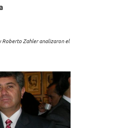
Negocios
a
y Roberto Zahler analizaron el