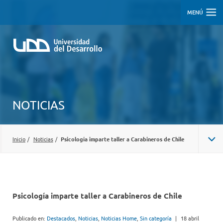
MENÚ
NOTICIAS
Inicio
/
Noticias
/
Psicología imparte taller a Carabineros de Chile
Psicología imparte taller a Carabineros de Chile
Publicado en:
Destacados
,
Noticias
,
Noticias Home
,
Sin categoría
|
18 abril