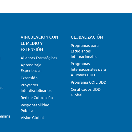
VINCULACIÓN CON
GLOBALIZACIÓN
EL MEDIO Y
Programas para
EXTENSIÓN
Estudiantes
Internacionales
Alianzas Estratégicas
d
Programas
Aprendizaje
Internacionales para
Experiencial
Alumnos UDD
Extensión
Programa COIL UDD
Proyectos
os
Certificados UDD
Interdisciplinarios
Global
Red de Colocación
Responsabilidad
Pública
lemana
Visión Global