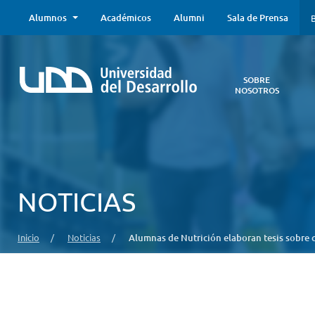
Alumnos
Académicos
Alumni
Sala de Prensa
B
SOBRE
NOSOTROS
Sobre
Nosotros
Todo lo que
necesitas saber
acerca de la
NOTICIAS
UDD:
Iniciativas
estratégicas,
Inicio
/
Noticias
/
Alumnas de Nutrición elaboran tesis sobre 
autoridades,
infraestructura,
entre otros.