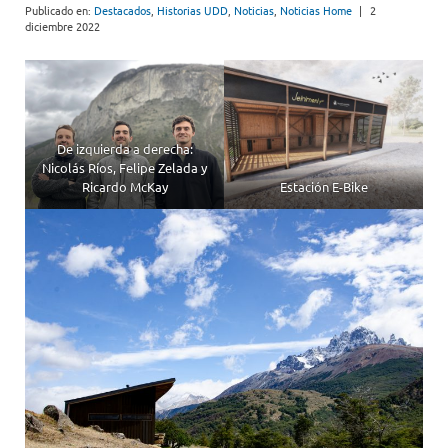
Publicado en:
Destacados
,
Historias UDD
,
Noticias
,
Noticias Home
|
2
diciembre 2022
De izquierda a derecha:
Nicolás Ríos, Felipe Zelada y
Ricardo McKay
Estación E-Bike