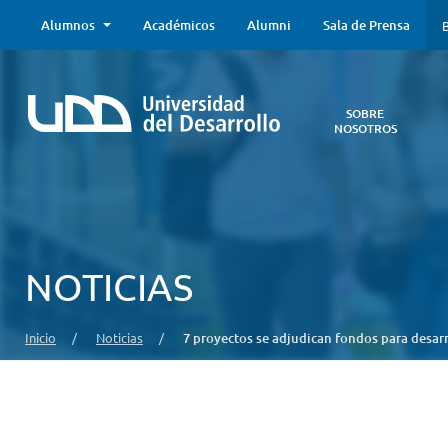
Alumnos
Académicos
Alumni
Sala de Prensa
B
SOBRE
NOSOTROS
Sobre
Nosotros
Todo lo que
necesitas saber
acerca de la
NOTICIAS
UDD:
Iniciativas
estratégicas,
Inicio
/
Noticias
/
7 proyectos se adjudican fondos para desar
autoridades,
infraestructura,
entre otros.