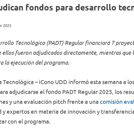
Discriminación
Delitos
que
formación
udican fondos para desarrollo tec
de
permiten
disciplinar,
Género
Oral
enfrentar
History
innovadora
los nuevos
y adecuada
o 2025
desafíos
a las
laborales y
nuevas
personales
exigencias
rrollo Tecnológico (PADT) Regular financiará 7 proyec
a lo largo
de la
de todas las
e ellos fueron adjudicados directamente, mientras que 
sociedad y
etapas de la
el mundo
ra la ejecución del programa.
vida
laboral.
Conoce
nuestras
ia Tecnológica – iCono UDD informó esta semana a lo
carreras.
para adjudicarse el fondo PADT Regular 2025, los resu
ones y una evaluación pitch frente a una
comisión eva
 y expertos en materia de innovación y transferencia
ar con el programa.