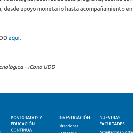
da, desde apoyo monetario hasta acompañamiento en e
 UDD
aquí
.
ecnológica – iCono UDD
POSTGRADOS Y
INVESTIGACIÓN
NUESTRAS
EDUCACIÓN
FACULTADES
Direcciones
CONTINUA
r
Arquitectura y Arte
Fomento y