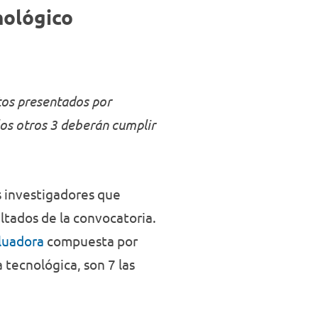
Negocios
nológico
tos presentados por
los otros 3 deberán cumplir
s investigadores que
ltados de la convocatoria.
luadora
compuesta por
 tecnológica, son 7 las