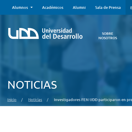
Alumnos
Académicos
Alumni
Sala de Prensa
B
SOBRE
NOSOTROS
Sobre
Nosotros
Todo lo que
necesitas saber
acerca de la
NOTICIAS
UDD:
Iniciativas
estratégicas,
Inicio
/
Noticias
/
Investigadores FEN UDD participaron en pre
autoridades,
infraestructura,
entre otros.