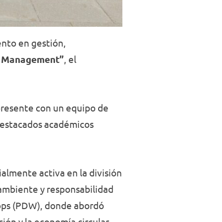
ento en gestión,
of Management”
, el
resente con un equipo de
 destacados académicos
ialmente activa en la división
ambiente y responsabilidad
hops (PDW), donde abordó
ión y la economía circular.