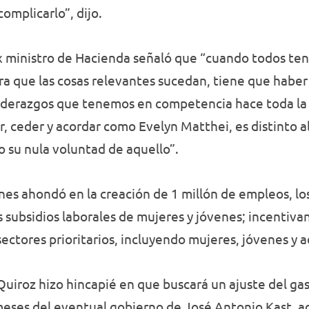
omplicarlo”, dijo.
 ex ministro de Hacienda señaló que “cuando todos t
ara que las cosas relevantes sucedan, tiene que habe
s liderazgos que tenemos en competencia hace toda la
r, ceder y acordar como Evelyn Matthei, es distinto a
 su nula voluntad de aquello”.
nes ahondó en la creación de 1 millón de empleos, los
 subsidios laborales de mujeres y jóvenes; incentiva
sectores prioritarios, incluyendo mujeres, jóvenes y 
Quiroz hizo hincapié en que buscará un ajuste del ga
meses del eventual gobierno de José Antonio Kast, a