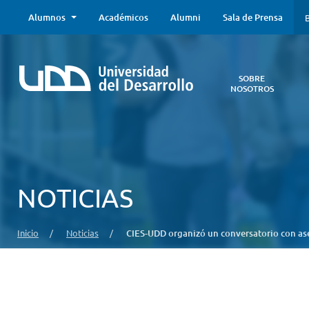
Alumnos
Académicos
Alumni
Sala de Prensa
B
SOBRE
NOSOTROS
Sobre
Nosotros
Todo lo que
necesitas saber
acerca de la
NOTICIAS
UDD:
Iniciativas
estratégicas,
Inicio
/
Noticias
/
CIES-UDD organizó un conversatorio con as
autoridades,
infraestructura,
entre otros.