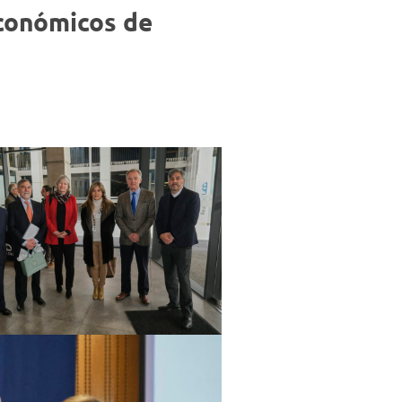
Negocios
conómicos de