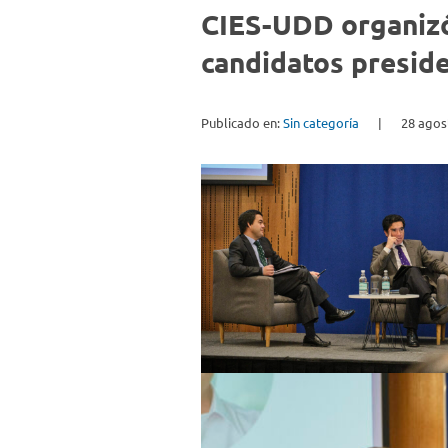
CIES-UDD organizó
candidatos preside
Publicado en:
Sin categoría
|
28 agos