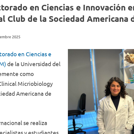
Discriminación
Delitos
que
formación
torado en Ciencias e Innovación 
de
permiten
disciplinar,
Género
Oral
enfrentar
History
innovadora
al Club de la Sociedad Americana 
los nuevos
y adecuada
desafíos
a las
laborales y
nuevas
iembre 2025
personales
exigencias
a lo largo
de la
de todas las
sociedad y
torado en Ciencias e
etapas de la
el mundo
vida
IM)
de la Universidad del
laboral.
Conoce
ntemente como
nuestras
carreras.
linical Micriobiology
ociedad Americana de
nacional se realiza
cialistas y estudiantes