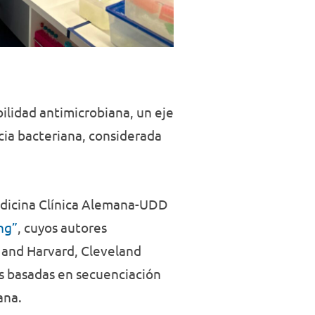
bilidad antimicrobiana, un eje
ncia bacteriana, considerada
Medicina Clínica Alemana-UDD
ng”
, cuyos autores
T and Harvard, Cleveland
es basadas en secuenciación
ana.