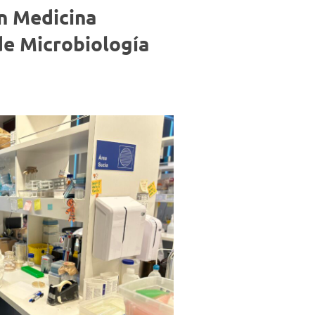
Negocios
en Medicina
de Microbiología