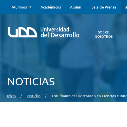
Alumnos
Académicos
Alumni
Sala de Prensa
B
SOBRE
NOSOTROS
Sobre
Nosotros
Todo lo que
necesitas saber
acerca de la
NOTICIAS
UDD:
Iniciativas
estratégicas,
Inicio
/
Noticias
/
Estudiante del Doctorado en Ciencias e Inn
autoridades,
infraestructura,
entre otros.