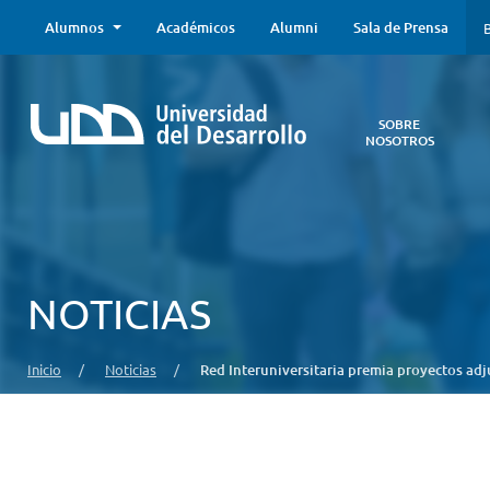
Alumnos
Académicos
Alumni
Sala de Prensa
B
SOBRE
NOSOTROS
Sobre
Nosotros
Todo lo que
necesitas saber
acerca de la
NOTICIAS
UDD:
Iniciativas
estratégicas,
Inicio
/
Noticias
/
Red Interuniversitaria premia proyectos ad
autoridades,
infraestructura,
entre otros.