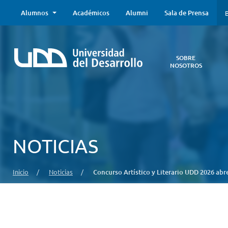
Alumnos
Académicos
Alumni
Sala de Prensa
B
SOBRE
NOSOTROS
Sobre
Nosotros
Todo lo que
necesitas saber
acerca de la
NOTICIAS
UDD:
Iniciativas
estratégicas,
Inicio
/
Noticias
/
Concurso Artístico y Literario UDD 2026 abr
autoridades,
infraestructura,
entre otros.