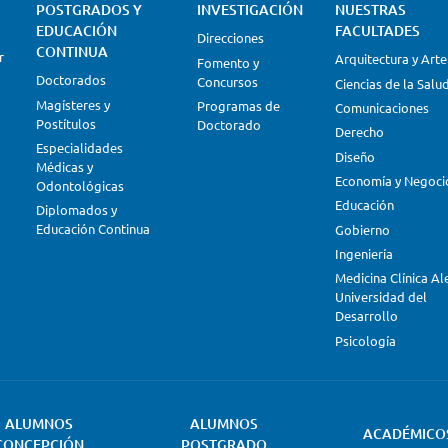
POSTGRADOS Y
INVESTIGACIÓN
NUESTRAS
EDUCACIÓN
FACULTADES
Direcciones
CONTINUA
r
Arquitectura y Arte
Fomento y
Doctorados
Concursos
Ciencias de la Salu
Magísteres y
Programas de
Comunicaciones
Postítulos
Doctorado
Derecho
Especialidades
Diseño
Médicas y
Economía y Negoci
Odontológicas
Educación
Diplomados y
Educación Continua
Gobierno
Ingeniería
Medicina Clínica A
Universidad del
Desarrollo
Psicología
ALUMNOS
ALUMNOS
ACADÉMICO
CONCEPCIÓN
POSTGRADO