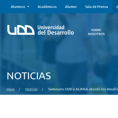
Alumnos
Académicos
Alumni
Sala de Prensa
B
SOBRE
NOSOTROS
Sobre
Nosotros
Todo lo que
necesitas saber
acerca de la
NOTICIAS
UDD:
Iniciativas
estratégicas,
Inicio
/
Noticias
/
Seminario UDD y ALIMSA abordó los desafíos
autoridades,
infraestructura,
entre otros.