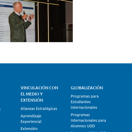
VINCULACIÓN CON
GLOBALIZACIÓN
EL MEDIO Y
Programas para
EXTENSIÓN
Estudiantes
Internacionales
Alianzas Estratégicas
d
Programas
Aprendizaje
Internacionales para
Experiencial
Alumnos UDD
Extensión