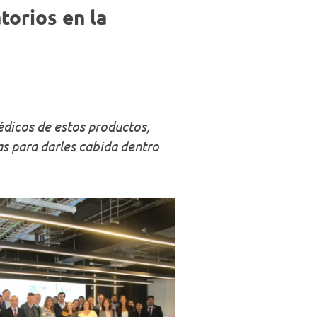
Negocios
orios en la
édicos de estos productos,
ias para darles cabida dentro