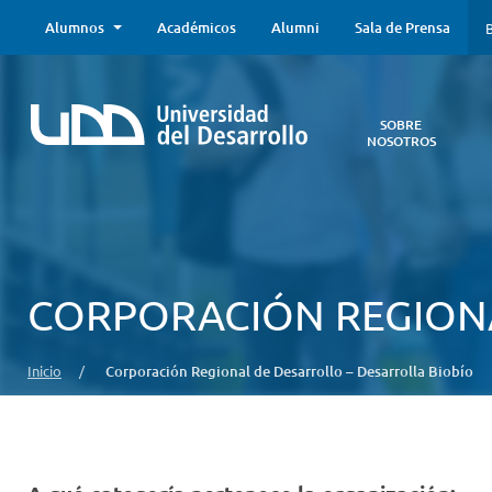
Alumnos
Académicos
Alumni
Sala de Prensa
B
SOBRE
NOSOTROS
Sobre
Nosotros
Todo lo que
necesitas saber
acerca de la
CORPORACIÓN REGIONA
UDD:
Iniciativas
estratégicas,
Inicio
/
Corporación Regional de Desarrollo – Desarrolla Biobío
autoridades,
infraestructura,
entre otros.