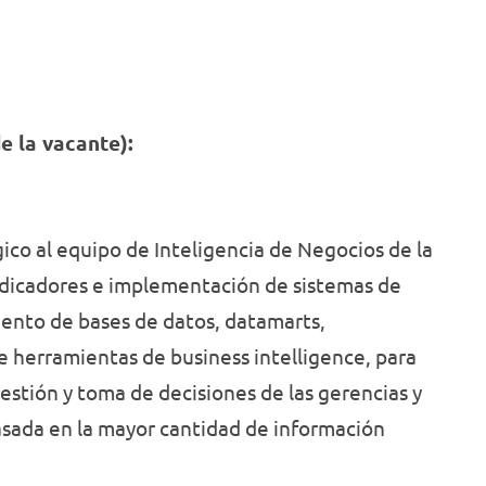
Discriminación
Delitos
que
formación
de
permiten
disciplinar,
Género
Oral
enfrentar
History
innovadora
los nuevos
y adecuada
desafíos
a las
laborales y
nuevas
e la vacante):
personales
exigencias
a lo largo
de la
de todas las
sociedad y
etapas de la
el mundo
vida
laboral.
gico al equipo de Inteligencia de Negocios de la
Conoce
nuestras
indicadores e implementación de sistemas de
carreras.
iento de bases de datos, datamarts,
de herramientas de business intelligence, para
estión y toma de decisiones de las gerencias y
asada en la mayor cantidad de información