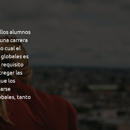
Negocios
ellos alumnos
una carrera
o cual el
 globales es
 requisito
tregar las
ue los
arse
bales, tanto