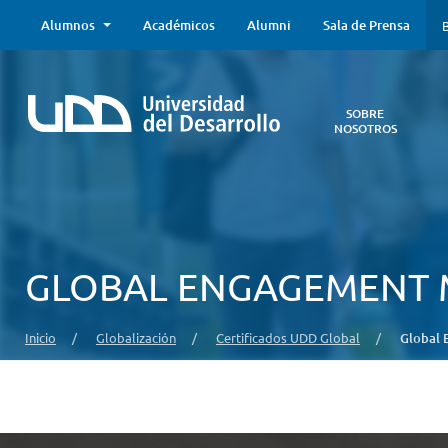
Alumnos
Académicos
Alumni
Sala de Prensa
B
SOBRE
NOSOTROS
Sobre
Nosotros
Todo lo que
necesitas saber
acerca de la
GLOBAL ENGAGEMENT 
UDD:
Iniciativas
estratégicas,
Inicio
/
Globalización
/
Certificados UDD Global
/
Global
autoridades,
infraestructura,
entre otros.