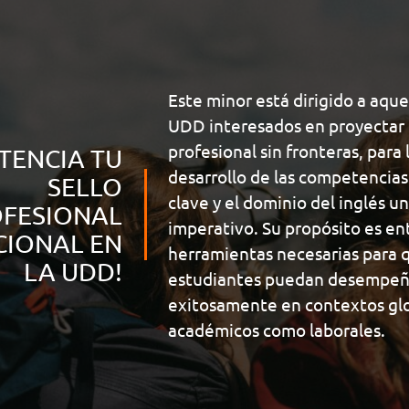
Discriminación
Delitos
que
formación
de
permiten
disciplinar,
Género
Oral
enfrentar
History
innovadora
los nuevos
y adecuada
desafíos
a las
Este minor está dirigido a aqu
laborales y
nuevas
personales
exigencias
UDD interesados en proyectar 
a lo largo
de la
profesional sin fronteras, para l
TENCIA TU
de todas las
sociedad y
etapas de la
desarrollo de las competencias
el mundo
SELLO
vida
laboral.
clave y el dominio del inglés un
FESIONAL
Conoce
imperativo. Su propósito es en
nuestras
CIONAL EN
carreras.
herramientas necesarias para q
LA UDD!
estudiantes puedan desempeñ
exitosamente en contextos glo
académicos como laborales.