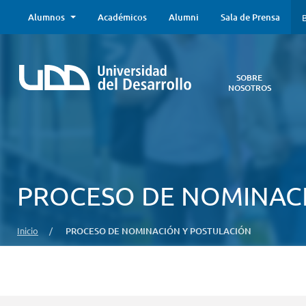
Alumnos
Académicos
Alumni
Sala de Prensa
B
SOBRE
NOSOTROS
Sobre
Nosotros
Todo lo que
necesitas saber
acerca de la
PROCESO DE NOMINAC
UDD:
Iniciativas
estratégicas,
Inicio
/
PROCESO DE NOMINACIÓN Y POSTULACIÓN
autoridades,
infraestructura,
entre otros.