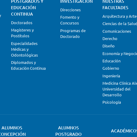
POSTGRADOS Y
INVESTIGACIÓN
NUESTRAS
EDUCACIÓN
FACULTADES
Direcciones
CONTINUA
r
Arquitectura y Arte
Fomento y
Doctorados
Concursos
Ciencias de la Salu
Magísteres y
Programas de
Comunicaciones
Postítulos
Doctorado
Derecho
Especialidades
Diseño
Médicas y
Economía y Negoci
Odontológicas
Educación
Diplomados y
Educación Continua
Gobierno
Ingeniería
Medicina Clínica A
Universidad del
Desarrollo
Psicología
ALUMNOS
ALUMNOS
ACADÉMICO
CONCEPCIÓN
POSTGRADO