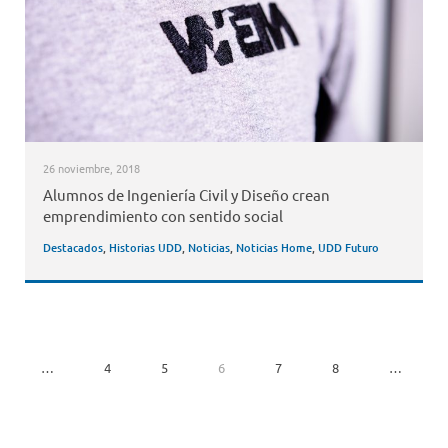
26 noviembre, 2018
Alumnos de Ingeniería Civil y Diseño crean
emprendimiento con sentido social
Destacados
,
Historias UDD
,
Noticias
,
Noticias Home
,
UDD Futuro
…
4
5
6
7
8
…