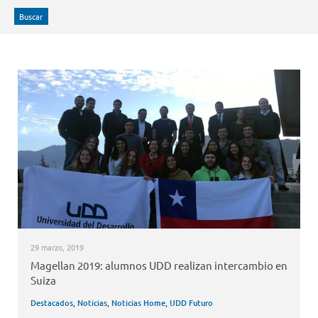
Buscar
29 marzo, 2019
Magellan 2019: alumnos UDD realizan intercambio en
Suiza
Destacados
,
Noticias
,
Noticias Home
,
UDD Futuro