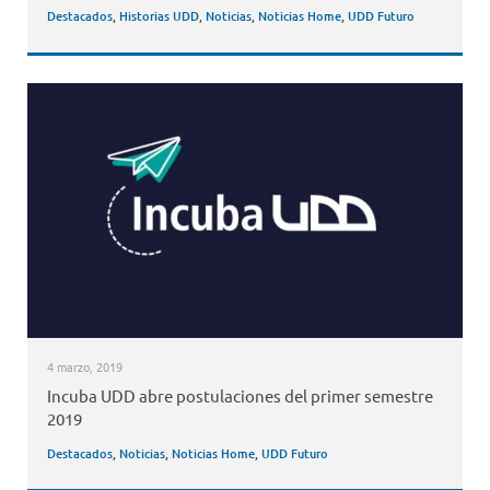
Destacados
,
Historias UDD
,
Noticias
,
Noticias Home
,
UDD Futuro
4 marzo, 2019
Incuba UDD abre postulaciones del primer semestre
2019
Destacados
,
Noticias
,
Noticias Home
,
UDD Futuro