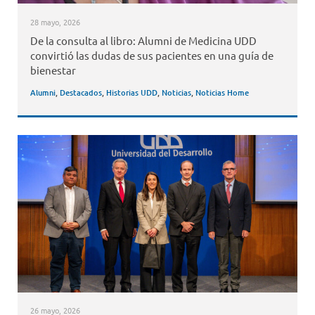
28 mayo, 2026
De la consulta al libro: Alumni de Medicina UDD
convirtió las dudas de sus pacientes en una guía de
bienestar
Alumni
,
Destacados
,
Historias UDD
,
Noticias
,
Noticias Home
26 mayo, 2026