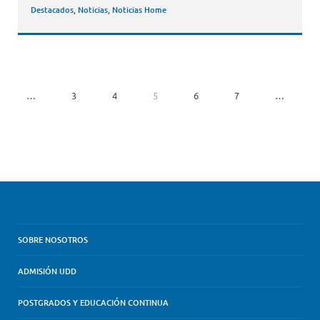
Destacados
,
Noticias
,
Noticias Home
…
3
4
5
6
7
…
SOBRE NOSOTROS
ADMISIÓN UDD
POSTGRADOS Y EDUCACIÓN CONTINUA